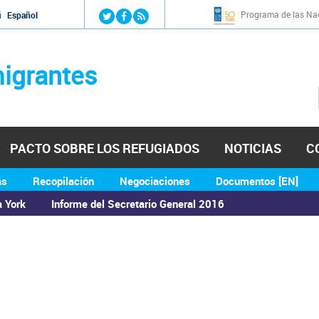
Jump to navigation
Programa de las Nac
й
Español
igrantes
PACTO SOBRE LOS REFUGIADOS
NOTICIAS
C
as
Recopilación
Negociaciones
Documentos [EN]
a York
Informe del Secretario General 2016