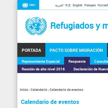
ONU
العربية
中文
English
Français
Русски
Refugiados y m
PORTADA
PACTO SOBRE MIGRACIÓN
Representante Especial
Respuesta
Consult
ASAMBLEA GENERAL
Reunión de alto nivel 2016
Declaración de Nuev
Inicio
›
Calendario
›
Calendario de eventos
Se
encuentra
Calendario de eventos
usted