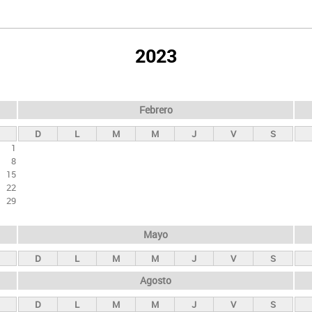
2023
Febrero
D
L
M
M
J
V
S
1
8
15
22
29
Mayo
D
L
M
M
J
V
S
Agosto
D
L
M
M
J
V
S