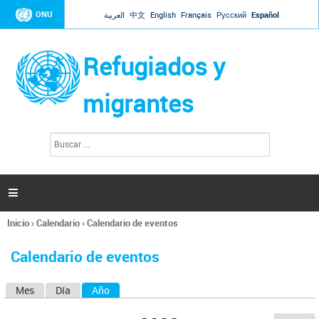
Jump to navigation
ONU
العربية
中文
English
Français
Русский
Español
Refugiados y
migrantes
B
F
u
o
s
r
c
a
m
r

u
l
Inicio
›
Calendario
›
Calendario de eventos
a
Se
r
encuentra
i
Calendario de eventos
usted
o
aquí
d
Mes
Día
Año
(solapa activa)
S
e
b
o