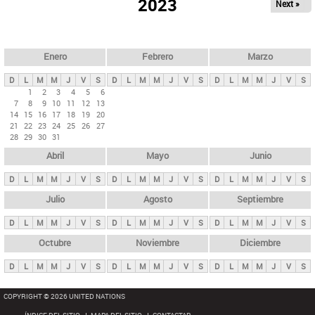
ú
2023
Next »
l
s
a
q
p
u
e
a
Enero
Febrero
Marzo
d
s
a
D
L
M
M
J
V
S
D
L
M
M
J
V
S
D
L
M
M
J
V
S
p
1
2
3
4
5
6
7
8
9
10
11
12
13
r
14
15
16
17
18
19
20
i
21
22
23
24
25
26
27
28
29
30
31
n
Abril
Mayo
Junio
c
i
D
L
M
M
J
V
S
D
L
M
M
J
V
S
D
L
M
M
J
V
S
p
Julio
Agosto
Septiembre
a
D
L
M
M
J
V
S
D
L
M
M
J
V
S
D
L
M
M
J
V
S
l
e
Octubre
Noviembre
Diciembre
s
D
L
M
M
J
V
S
D
L
M
M
J
V
S
D
L
M
M
J
V
S
COPYRIGHT © 2026 UNITED NATIONS