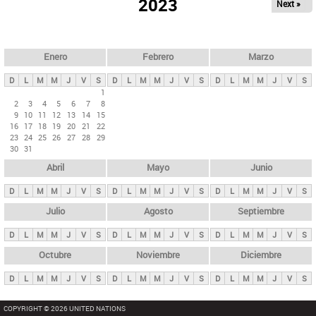
ú
2023
Next »
l
s
a
q
p
u
e
a
Enero
Febrero
Marzo
d
s
a
D
L
M
M
J
V
S
D
L
M
M
J
V
S
D
L
M
M
J
V
S
p
1
2
3
4
5
6
7
8
r
9
10
11
12
13
14
15
i
16
17
18
19
20
21
22
23
24
25
26
27
28
29
n
30
31
c
Abril
Mayo
Junio
i
p
D
L
M
M
J
V
S
D
L
M
M
J
V
S
D
L
M
M
J
V
S
a
Julio
Agosto
Septiembre
l
D
L
M
M
J
V
S
D
L
M
M
J
V
S
D
L
M
M
J
V
S
e
Octubre
Noviembre
Diciembre
s
D
L
M
M
J
V
S
D
L
M
M
J
V
S
D
L
M
M
J
V
S
COPYRIGHT © 2026 UNITED NATIONS