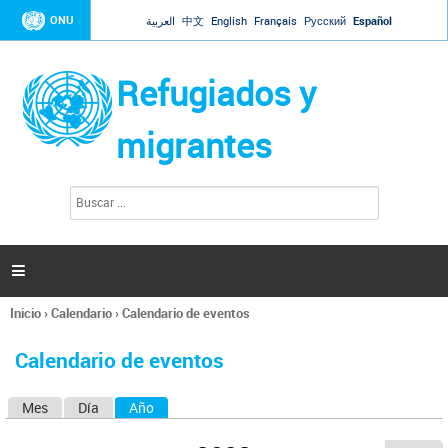
Jump to navigation
ONU
العربية
中文
English
Français
Русский
Español
Refugiados y
migrantes
B
F
u
o
s
r
c
a
m
r

u
l
Inicio
›
Calendario
›
Calendario de eventos
a
Se
r
encuentra
i
Calendario de eventos
usted
o
aquí
d
Mes
Día
Año
(solapa activa)
S
e
b
o