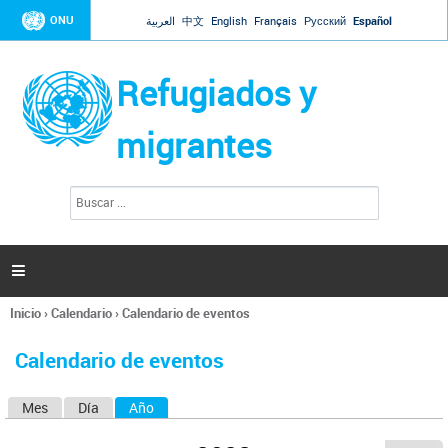
Jump to navigation
ONU
العربية
中文
English
Français
Русский
Español
Refugiados y
migrantes
B
F
u
o
s
r
c
a
m
r

u
l
Inicio
›
Calendario
›
Calendario de eventos
a
Se
r
encuentra
i
Calendario de eventos
usted
o
aquí
d
Mes
Día
Año
(solapa activa)
S
e
b
o