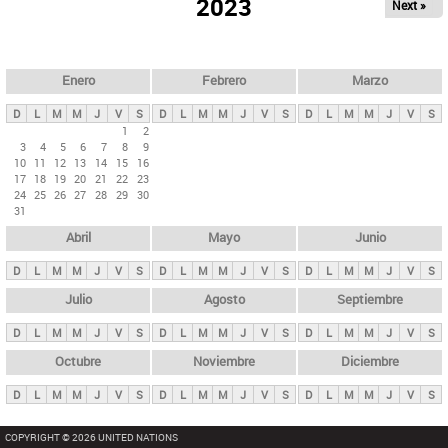
ú
2023
Next »
l
s
a
q
p
u
e
a
Enero
Febrero
Marzo
d
s
a
D
L
M
M
J
V
S
D
L
M
M
J
V
S
D
L
M
M
J
V
S
p
1
2
3
4
5
6
7
8
9
r
10
11
12
13
14
15
16
i
17
18
19
20
21
22
23
24
25
26
27
28
29
30
n
31
c
Abril
Mayo
Junio
i
p
D
L
M
M
J
V
S
D
L
M
M
J
V
S
D
L
M
M
J
V
S
a
Julio
Agosto
Septiembre
l
D
L
M
M
J
V
S
D
L
M
M
J
V
S
D
L
M
M
J
V
S
e
Octubre
Noviembre
Diciembre
s
D
L
M
M
J
V
S
D
L
M
M
J
V
S
D
L
M
M
J
V
S
COPYRIGHT © 2026 UNITED NATIONS