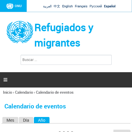
Jump to navigation
ONU
العربية
中文
English
Français
Русский
Español
Refugiados y
migrantes
B
F
u
o
s
r
c
a
m
r

u
l
Inicio
›
Calendario
›
Calendario de eventos
a
Se
r
encuentra
i
Calendario de eventos
usted
o
aquí
d
Mes
Día
Año
(solapa activa)
S
e
b
o