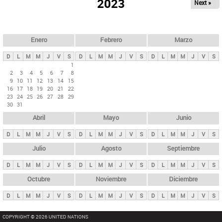
ú
2023
Next »
l
s
a
q
p
u
e
a
Enero
Febrero
Marzo
d
s
a
D
L
M
M
J
V
S
D
L
M
M
J
V
S
D
L
M
M
J
V
S
p
1
2
3
4
5
6
7
8
r
9
10
11
12
13
14
15
i
16
17
18
19
20
21
22
23
24
25
26
27
28
29
n
30
31
c
Abril
Mayo
Junio
i
p
D
L
M
M
J
V
S
D
L
M
M
J
V
S
D
L
M
M
J
V
S
a
Julio
Agosto
Septiembre
l
D
L
M
M
J
V
S
D
L
M
M
J
V
S
D
L
M
M
J
V
S
e
Octubre
Noviembre
Diciembre
s
D
L
M
M
J
V
S
D
L
M
M
J
V
S
D
L
M
M
J
V
S
COPYRIGHT © 2026 UNITED NATIONS