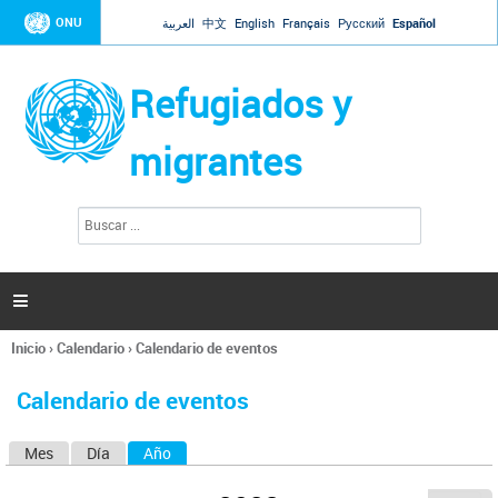
Jump to navigation
ONU
العربية
中文
English
Français
Русский
Español
Refugiados y
migrantes
B
F
u
o
s
r
c
a
m
r

u
l
Inicio
›
Calendario
›
Calendario de eventos
a
Se
r
encuentra
i
Calendario de eventos
usted
o
aquí
d
Mes
Día
Año
(solapa activa)
S
e
b
o