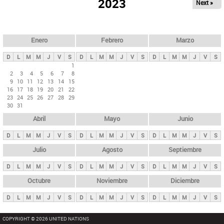
ú
2023
Next »
l
s
a
q
p
u
e
a
Enero
Febrero
Marzo
d
s
a
D
L
M
M
J
V
S
D
L
M
M
J
V
S
D
L
M
M
J
V
S
p
1
2
3
4
5
6
7
8
r
9
10
11
12
13
14
15
i
16
17
18
19
20
21
22
23
24
25
26
27
28
29
n
30
31
c
Abril
Mayo
Junio
i
p
D
L
M
M
J
V
S
D
L
M
M
J
V
S
D
L
M
M
J
V
S
a
Julio
Agosto
Septiembre
l
D
L
M
M
J
V
S
D
L
M
M
J
V
S
D
L
M
M
J
V
S
e
Octubre
Noviembre
Diciembre
s
D
L
M
M
J
V
S
D
L
M
M
J
V
S
D
L
M
M
J
V
S
COPYRIGHT © 2026 UNITED NATIONS