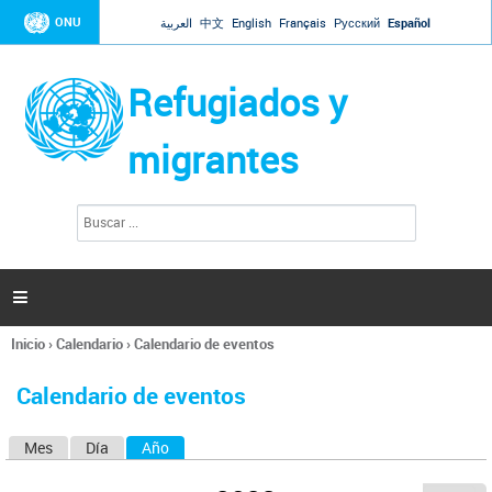
Jump to navigation
ONU
العربية
中文
English
Français
Русский
Español
Refugiados y
migrantes
B
F
u
o
s
r
c
a
m
r

u
l
Inicio
›
Calendario
›
Calendario de eventos
a
Se
r
encuentra
i
Calendario de eventos
usted
o
aquí
d
Mes
Día
Año
(solapa activa)
S
e
b
o