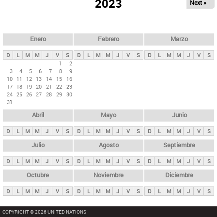
ú
2023
Next »
l
s
a
q
p
u
e
a
Enero
Febrero
Marzo
d
s
a
D
L
M
M
J
V
S
D
L
M
M
J
V
S
D
L
M
M
J
V
S
p
1
2
3
4
5
6
7
8
9
r
10
11
12
13
14
15
16
i
17
18
19
20
21
22
23
24
25
26
27
28
29
30
n
31
c
Abril
Mayo
Junio
i
p
D
L
M
M
J
V
S
D
L
M
M
J
V
S
D
L
M
M
J
V
S
a
Julio
Agosto
Septiembre
l
D
L
M
M
J
V
S
D
L
M
M
J
V
S
D
L
M
M
J
V
S
e
Octubre
Noviembre
Diciembre
s
D
L
M
M
J
V
S
D
L
M
M
J
V
S
D
L
M
M
J
V
S
COPYRIGHT © 2026 UNITED NATIONS