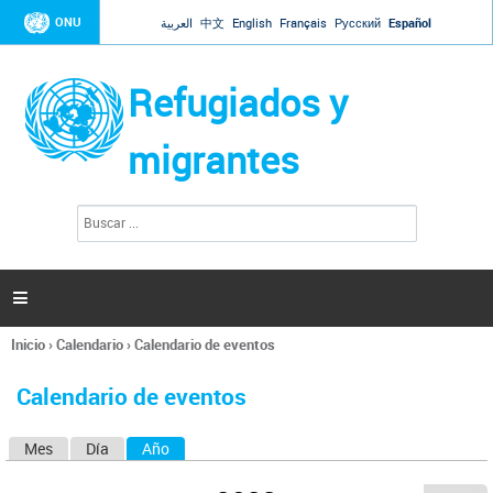
Jump to navigation
ONU
العربية
中文
English
Français
Русский
Español
Refugiados y
migrantes
B
F
u
o
s
r
c
a
m
r

u
l
Inicio
›
Calendario
›
Calendario de eventos
a
Se
r
encuentra
i
Calendario de eventos
usted
o
aquí
d
Mes
Día
Año
(solapa activa)
S
e
b
o