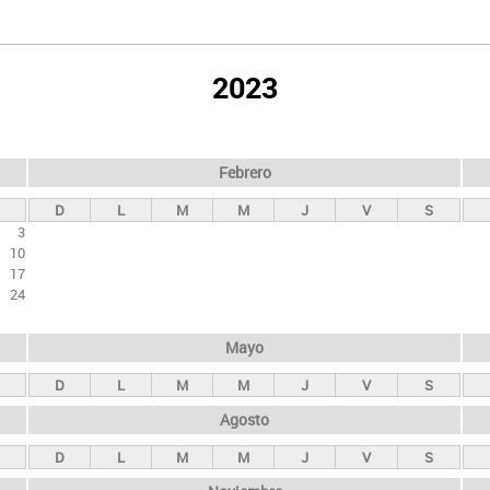
2023
Febrero
D
L
M
M
J
V
S
3
10
17
24
Mayo
D
L
M
M
J
V
S
Agosto
D
L
M
M
J
V
S