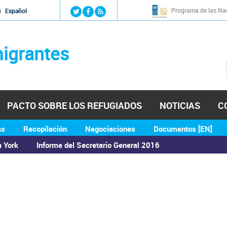
Jump to navigation
Programa de las Nac
й
Español
igrantes
PACTO SOBRE LOS REFUGIADOS
NOTICIAS
C
as
Recopilación
Negociaciones
Documentos [EN]
a York
Informe del Secretario General 2016