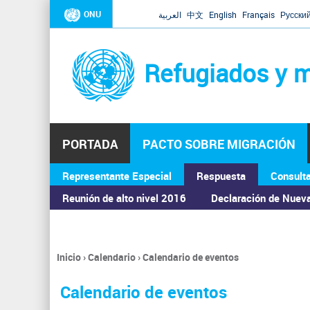
ONU
العربية
中文
English
Français
Русски
Refugiados y m
PORTADA
PACTO SOBRE MIGRACIÓN
Representante Especial
Respuesta
Consult
ASAMBLEA GENERAL
Reunión de alto nivel 2016
Declaración de Nuev
Inicio
›
Calendario
›
Calendario de eventos
Se
encuentra
Calendario de eventos
usted