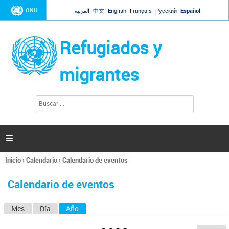
Jump to navigation
ONU
العربية
中文
English
Français
Русский
Español
Refugiados y
migrantes
B
F
u
o
s
r
c
a
m
r

u
l
Inicio
›
Calendario
›
Calendario de eventos
a
Se
r
encuentra
i
Calendario de eventos
usted
o
aquí
d
Mes
Día
Año
(solapa activa)
S
e
b
o