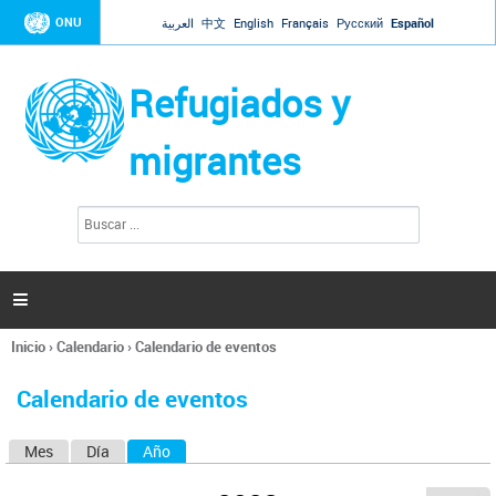
Jump to navigation
ONU
العربية
中文
English
Français
Русский
Español
Refugiados y
migrantes
B
F
u
o
s
r
c
a
m
r

u
l
Inicio
›
Calendario
›
Calendario de eventos
a
Se
r
encuentra
i
Calendario de eventos
usted
o
aquí
d
Mes
Día
Año
(solapa activa)
S
e
b
o