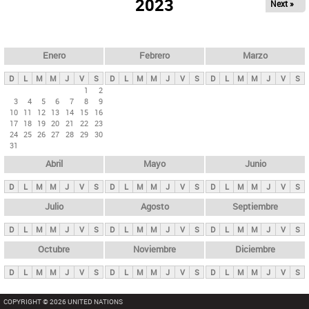
ú
2023
Next »
l
s
a
q
p
u
e
a
Enero
Febrero
Marzo
d
s
a
D
L
M
M
J
V
S
D
L
M
M
J
V
S
D
L
M
M
J
V
S
p
1
2
3
4
5
6
7
8
9
r
10
11
12
13
14
15
16
i
17
18
19
20
21
22
23
24
25
26
27
28
29
30
n
31
c
Abril
Mayo
Junio
i
p
D
L
M
M
J
V
S
D
L
M
M
J
V
S
D
L
M
M
J
V
S
a
Julio
Agosto
Septiembre
l
D
L
M
M
J
V
S
D
L
M
M
J
V
S
D
L
M
M
J
V
S
e
Octubre
Noviembre
Diciembre
s
D
L
M
M
J
V
S
D
L
M
M
J
V
S
D
L
M
M
J
V
S
COPYRIGHT © 2026 UNITED NATIONS