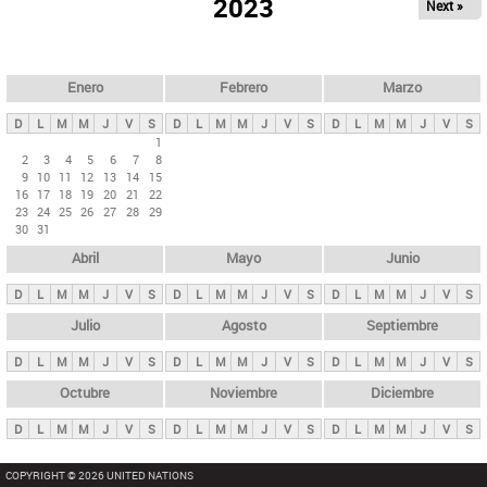
ú
2023
Next »
l
s
a
q
p
u
e
a
Enero
Febrero
Marzo
d
s
a
D
L
M
M
J
V
S
D
L
M
M
J
V
S
D
L
M
M
J
V
S
p
1
2
3
4
5
6
7
8
r
9
10
11
12
13
14
15
i
16
17
18
19
20
21
22
23
24
25
26
27
28
29
n
30
31
c
Abril
Mayo
Junio
i
p
D
L
M
M
J
V
S
D
L
M
M
J
V
S
D
L
M
M
J
V
S
a
Julio
Agosto
Septiembre
l
D
L
M
M
J
V
S
D
L
M
M
J
V
S
D
L
M
M
J
V
S
e
Octubre
Noviembre
Diciembre
s
D
L
M
M
J
V
S
D
L
M
M
J
V
S
D
L
M
M
J
V
S
COPYRIGHT © 2026 UNITED NATIONS