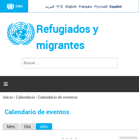
Jump to navigation
ONU
العربية
中文
English
Français
Русский
Español
Refugiados y
migrantes
B
F
u
o
s
r
c
a
m
r

u
l
Inicio
›
Calendario
›
Calendario de eventos
a
Se
r
encuentra
i
Calendario de eventos
usted
o
aquí
d
Mes
Día
Año
(solapa activa)
S
e
b
o