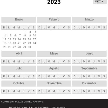
ú
2023
Next »
l
s
a
q
p
u
e
a
Enero
Febrero
Marzo
d
s
a
D
L
M
M
J
V
S
D
L
M
M
J
V
S
D
L
M
M
J
V
S
p
1
2
3
4
5
6
7
8
9
10
r
11
12
13
14
15
16
17
i
18
19
20
21
22
23
24
25
26
27
28
29
30
n
Abril
Mayo
Junio
c
i
D
L
M
M
J
V
S
D
L
M
M
J
V
S
D
L
M
M
J
V
S
p
Julio
Agosto
Septiembre
a
D
L
M
M
J
V
S
D
L
M
M
J
V
S
D
L
M
M
J
V
S
l
e
Octubre
Noviembre
Diciembre
s
D
L
M
M
J
V
S
D
L
M
M
J
V
S
D
L
M
M
J
V
S
COPYRIGHT © 2026 UNITED NATIONS