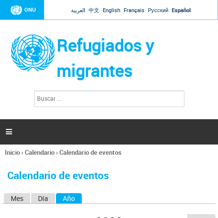
Jump to navigation
ONU
العربية
中文
English
Français
Русский
Español
Refugiados y
migrantes
B
F
u
o
s
r
c
a
m
r

u
l
Inicio
›
Calendario
›
Calendario de eventos
a
Se
r
encuentra
i
Calendario de eventos
usted
o
aquí
d
Mes
Día
Año
(solapa activa)
S
e
b
o