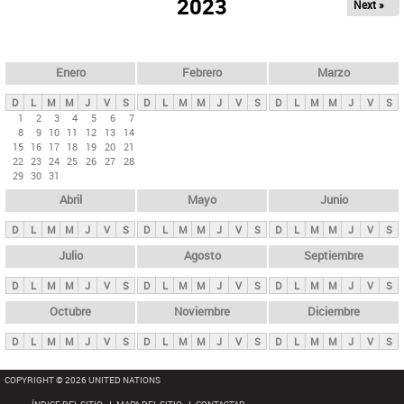
ú
2023
Next »
l
s
a
q
p
u
e
a
Enero
Febrero
Marzo
d
s
a
D
L
M
M
J
V
S
D
L
M
M
J
V
S
D
L
M
M
J
V
S
p
1
2
3
4
5
6
7
8
9
10
11
12
13
14
r
15
16
17
18
19
20
21
i
22
23
24
25
26
27
28
29
30
31
n
Abril
Mayo
Junio
c
i
D
L
M
M
J
V
S
D
L
M
M
J
V
S
D
L
M
M
J
V
S
p
Julio
Agosto
Septiembre
a
D
L
M
M
J
V
S
D
L
M
M
J
V
S
D
L
M
M
J
V
S
l
e
Octubre
Noviembre
Diciembre
s
D
L
M
M
J
V
S
D
L
M
M
J
V
S
D
L
M
M
J
V
S
COPYRIGHT © 2026 UNITED NATIONS