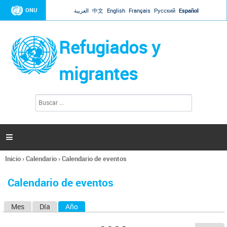
Jump to navigation
ONU
العربية
中文
English
Français
Русский
Español
Refugiados y
migrantes
B
F
u
o
s
r
c
a
m
r

u
l
Inicio
›
Calendario
›
Calendario de eventos
a
Se
r
encuentra
i
Calendario de eventos
usted
o
aquí
d
Mes
Día
Año
(solapa activa)
S
e
b
o