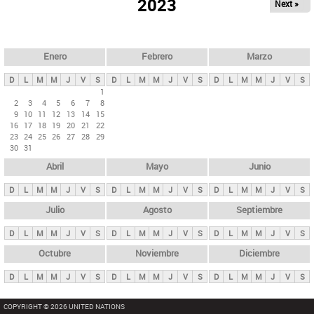
ú
2023
Next »
l
s
a
q
p
u
e
a
Enero
Febrero
Marzo
d
s
a
D
L
M
M
J
V
S
D
L
M
M
J
V
S
D
L
M
M
J
V
S
p
1
2
3
4
5
6
7
8
r
9
10
11
12
13
14
15
i
16
17
18
19
20
21
22
23
24
25
26
27
28
29
n
30
31
c
Abril
Mayo
Junio
i
p
D
L
M
M
J
V
S
D
L
M
M
J
V
S
D
L
M
M
J
V
S
a
Julio
Agosto
Septiembre
l
D
L
M
M
J
V
S
D
L
M
M
J
V
S
D
L
M
M
J
V
S
e
Octubre
Noviembre
Diciembre
s
D
L
M
M
J
V
S
D
L
M
M
J
V
S
D
L
M
M
J
V
S
COPYRIGHT © 2026 UNITED NATIONS