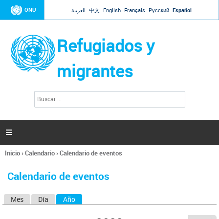
Jump to navigation
ONU
العربية
中文
English
Français
Русский
Español
Refugiados y
migrantes
B
F
u
o
s
r
c
a
m
r

u
l
Inicio
›
Calendario
›
Calendario de eventos
a
Se
r
encuentra
i
Calendario de eventos
usted
o
aquí
d
Mes
Día
Año
(solapa activa)
S
e
b
o