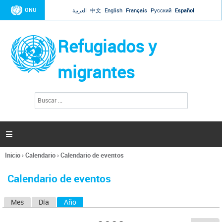
Jump to navigation
ONU
العربية
中文
English
Français
Русский
Español
Refugiados y
migrantes
B
F
u
o
s
r
c
a
m
r

u
l
Inicio
›
Calendario
›
Calendario de eventos
a
Se
r
encuentra
i
Calendario de eventos
usted
o
aquí
d
Mes
Día
Año
(solapa activa)
S
e
b
o