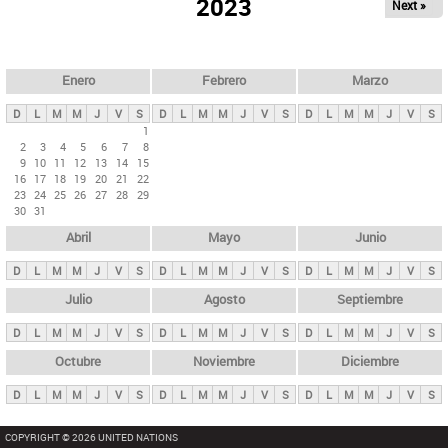
ú
2023
Next »
l
s
a
q
p
u
e
a
Enero
Febrero
Marzo
d
s
a
D
L
M
M
J
V
S
D
L
M
M
J
V
S
D
L
M
M
J
V
S
p
1
2
3
4
5
6
7
8
r
9
10
11
12
13
14
15
i
16
17
18
19
20
21
22
23
24
25
26
27
28
29
n
30
31
c
Abril
Mayo
Junio
i
p
D
L
M
M
J
V
S
D
L
M
M
J
V
S
D
L
M
M
J
V
S
a
Julio
Agosto
Septiembre
l
D
L
M
M
J
V
S
D
L
M
M
J
V
S
D
L
M
M
J
V
S
e
Octubre
Noviembre
Diciembre
s
D
L
M
M
J
V
S
D
L
M
M
J
V
S
D
L
M
M
J
V
S
COPYRIGHT © 2026 UNITED NATIONS