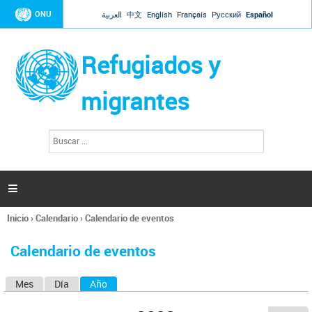
Jump to navigation
ONU
العربية
中文
English
Français
Русский
Español
Refugiados y
migrantes
B
F
u
o
s
r
c
a
m
r

u
l
Inicio
›
Calendario
›
Calendario de eventos
a
Se
r
encuentra
i
Calendario de eventos
usted
o
aquí
d
Mes
Día
Año
(solapa activa)
S
e
b
o