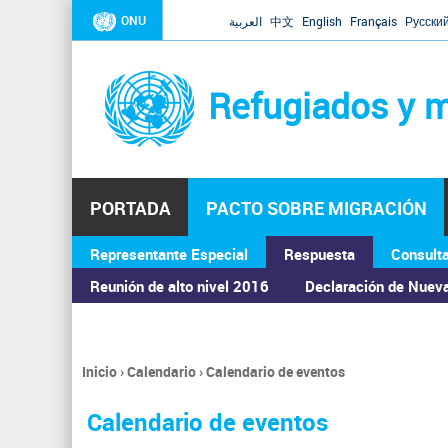
ONU
العربية
中文
English
Français
Русски
Refugiados y m
PORTADA
PACTO SOBRE MIGRACIÓN
Representante Especial
Respuesta
Consult
ASAMBLEA GENERAL
Reunión de alto nivel 2016
Declaración de Nuev
Inicio
›
Calendario
›
Calendario de eventos
Se
encuentra
Calendario de eventos
usted