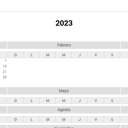
2023
Febrero
D
L
M
M
J
V
S
7
14
21
28
Mayo
D
L
M
M
J
V
S
Agosto
D
L
M
M
J
V
S