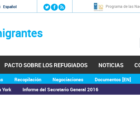
Jump to navigation
Programa de las Nac
й
Español
igrantes
PACTO SOBRE LOS REFUGIADOS
NOTICIAS
C
as
Recopilación
Negociaciones
Documentos [EN]
a York
Informe del Secretario General 2016