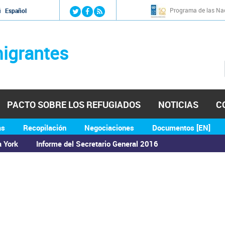
Jump to navigation
Programa de las Nac
й
Español
igrantes
PACTO SOBRE LOS REFUGIADOS
NOTICIAS
C
as
Recopilación
Negociaciones
Documentos [EN]
a York
Informe del Secretario General 2016