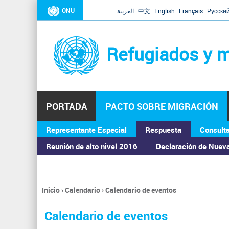
ONU
العربية
中文
English
Français
Русски
Refugiados y m
PORTADA
PACTO SOBRE MIGRACIÓN
Representante Especial
Respuesta
Consult
ASAMBLEA GENERAL
Reunión de alto nivel 2016
Declaración de Nuev
Inicio
›
Calendario
›
Calendario de eventos
Se
encuentra
Calendario de eventos
usted