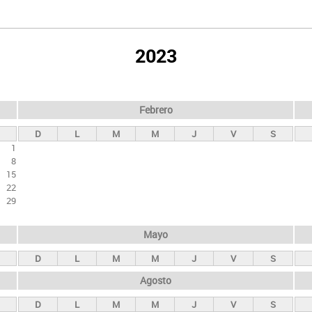
2023
Febrero
D
L
M
M
J
V
S
1
8
15
22
29
Mayo
D
L
M
M
J
V
S
Agosto
D
L
M
M
J
V
S