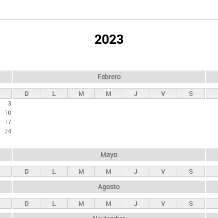
2023
Febrero
D
L
M
M
J
V
S
3
10
17
24
Mayo
D
L
M
M
J
V
S
Agosto
D
L
M
M
J
V
S