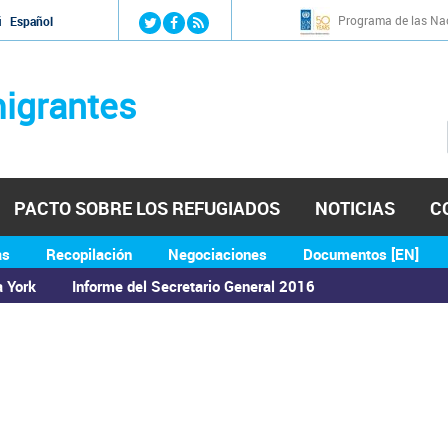
Jump to navigation
Programa de las Nac
й
Español
igrantes
PACTO SOBRE LOS REFUGIADOS
NOTICIAS
C
as
Recopilación
Negociaciones
Documentos [EN]
a York
Informe del Secretario General 2016