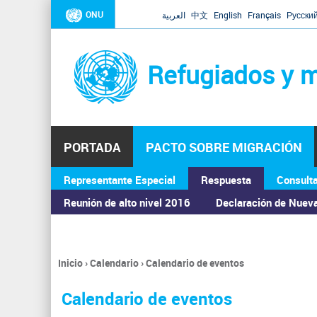
ONU
العربية
中文
English
Français
Русски
Refugiados y m
PORTADA
PACTO SOBRE MIGRACIÓN
Representante Especial
Respuesta
Consult
ASAMBLEA GENERAL
Reunión de alto nivel 2016
Declaración de Nuev
Inicio
›
Calendario
›
Calendario de eventos
Se
encuentra
Calendario de eventos
usted