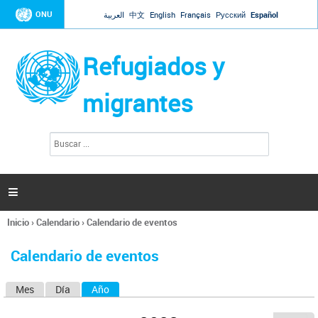
Jump to navigation
ONU
العربية
中文
English
Français
Русский
Español
Refugiados y
migrantes
B
F
u
o
s
r
c
a
m
r

u
l
Inicio
›
Calendario
›
Calendario de eventos
a
Se
r
encuentra
i
Calendario de eventos
usted
o
aquí
d
Mes
Día
Año
(solapa activa)
S
e
b
o