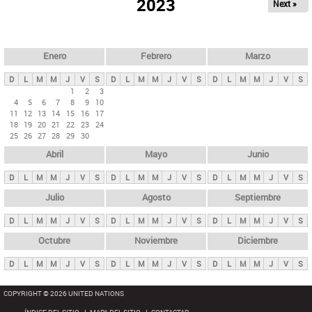
ú
2023
Next »
l
s
a
q
p
u
e
a
Enero
Febrero
Marzo
d
s
a
D
L
M
M
J
V
S
D
L
M
M
J
V
S
D
L
M
M
J
V
S
p
1
2
3
4
5
6
7
8
9
10
r
11
12
13
14
15
16
17
i
18
19
20
21
22
23
24
25
26
27
28
29
30
n
Abril
Mayo
Junio
c
i
D
L
M
M
J
V
S
D
L
M
M
J
V
S
D
L
M
M
J
V
S
p
Julio
Agosto
Septiembre
a
D
L
M
M
J
V
S
D
L
M
M
J
V
S
D
L
M
M
J
V
S
l
e
Octubre
Noviembre
Diciembre
s
D
L
M
M
J
V
S
D
L
M
M
J
V
S
D
L
M
M
J
V
S
COPYRIGHT © 2026 UNITED NATIONS