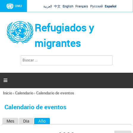
Jump to navigation
ONU
العربية
中文
English
Français
Русский
Español
Refugiados y
migrantes
B
F
u
o
s
r
c
a
m
r

u
l
Inicio
›
Calendario
›
Calendario de eventos
a
Se
r
encuentra
i
Calendario de eventos
usted
o
aquí
d
Mes
Día
Año
(solapa activa)
S
e
b
o