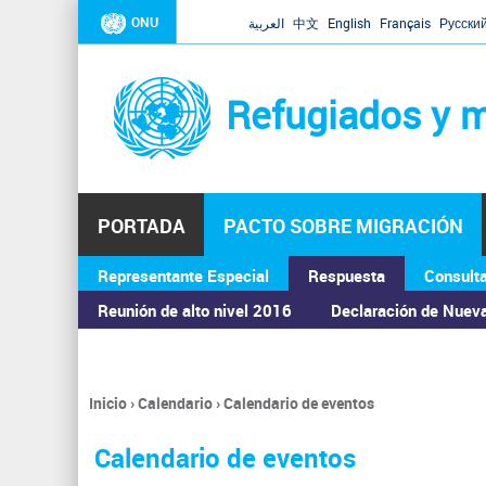
ONU
العربية
中文
English
Français
Русски
Refugiados y m
PORTADA
PACTO SOBRE MIGRACIÓN
Representante Especial
Respuesta
Consult
ASAMBLEA GENERAL
Reunión de alto nivel 2016
Declaración de Nuev
Inicio
›
Calendario
›
Calendario de eventos
Se
encuentra
Calendario de eventos
usted