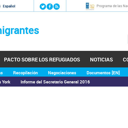
Jump to navigation
Programa de las Nac
й
Español
igrantes
PACTO SOBRE LOS REFUGIADOS
NOTICIAS
C
as
Recopilación
Negociaciones
Documentos [EN]
a York
Informe del Secretario General 2016