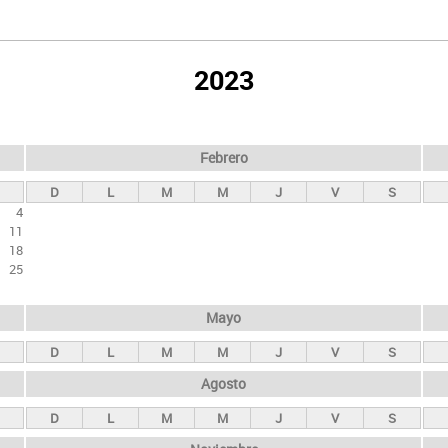
2023
Febrero
D
L
M
M
J
V
S
4
11
18
25
Mayo
D
L
M
M
J
V
S
Agosto
D
L
M
M
J
V
S