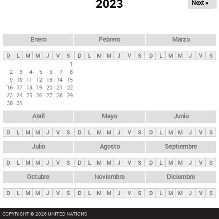
ú
2023
Next »
l
s
a
q
p
u
e
a
Enero
Febrero
Marzo
d
s
a
D
L
M
M
J
V
S
D
L
M
M
J
V
S
D
L
M
M
J
V
S
p
1
2
3
4
5
6
7
8
r
9
10
11
12
13
14
15
i
16
17
18
19
20
21
22
23
24
25
26
27
28
29
n
30
31
c
Abril
Mayo
Junio
i
p
D
L
M
M
J
V
S
D
L
M
M
J
V
S
D
L
M
M
J
V
S
a
Julio
Agosto
Septiembre
l
D
L
M
M
J
V
S
D
L
M
M
J
V
S
D
L
M
M
J
V
S
e
Octubre
Noviembre
Diciembre
s
D
L
M
M
J
V
S
D
L
M
M
J
V
S
D
L
M
M
J
V
S
COPYRIGHT © 2026 UNITED NATIONS