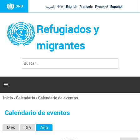
Jump to navigation
ONU
العربية
中文
English
Français
Русский
Español
Refugiados y
migrantes
B
F
u
o
s
r
c
a
m
r

u
l
Inicio
›
Calendario
›
Calendario de eventos
a
Se
r
encuentra
i
Calendario de eventos
usted
o
aquí
d
Mes
Día
Año
(solapa activa)
S
e
b
o