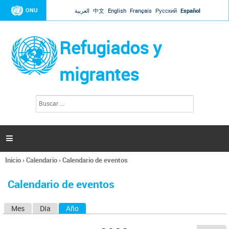
Jump to navigation
ONU
العربية
中文
English
Français
Русский
Español
Refugiados y
migrantes
B
F
u
o
s
r
c
a
m
r

u
l
Inicio
›
Calendario
›
Calendario de eventos
a
Se
r
encuentra
i
Calendario de eventos
usted
o
aquí
d
Mes
Día
Año
(solapa activa)
S
e
b
o