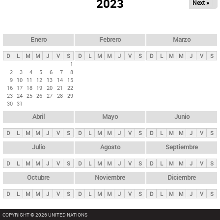
ú
2023
Next »
l
s
a
q
p
u
e
a
Enero
Febrero
Marzo
d
s
a
D
L
M
M
J
V
S
D
L
M
M
J
V
S
D
L
M
M
J
V
S
p
1
2
3
4
5
6
7
8
r
9
10
11
12
13
14
15
i
16
17
18
19
20
21
22
23
24
25
26
27
28
29
n
30
31
c
Abril
Mayo
Junio
i
p
D
L
M
M
J
V
S
D
L
M
M
J
V
S
D
L
M
M
J
V
S
a
Julio
Agosto
Septiembre
l
D
L
M
M
J
V
S
D
L
M
M
J
V
S
D
L
M
M
J
V
S
e
Octubre
Noviembre
Diciembre
s
D
L
M
M
J
V
S
D
L
M
M
J
V
S
D
L
M
M
J
V
S
COPYRIGHT © 2026 UNITED NATIONS