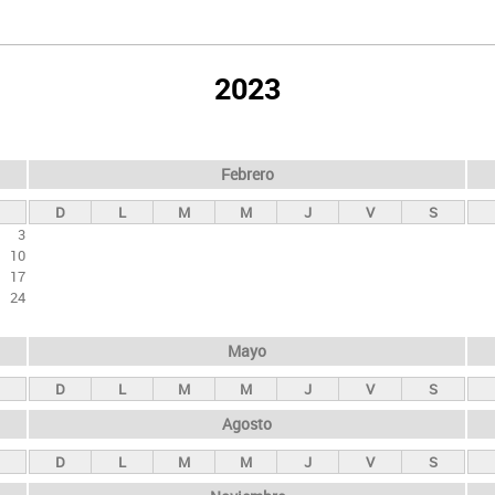
2023
Febrero
D
L
M
M
J
V
S
3
10
17
24
Mayo
D
L
M
M
J
V
S
Agosto
D
L
M
M
J
V
S