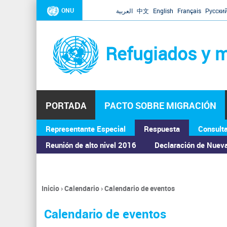
ONU
العربية
中文
English
Français
Русски
Refugiados y m
PORTADA
PACTO SOBRE MIGRACIÓN
Representante Especial
Respuesta
Consult
ASAMBLEA GENERAL
Reunión de alto nivel 2016
Declaración de Nuev
Inicio
›
Calendario
›
Calendario de eventos
Se
encuentra
Calendario de eventos
usted