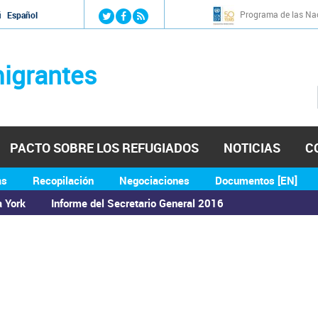
Jump to navigation
Programa de las Nac
й
Español
igrantes
PACTO SOBRE LOS REFUGIADOS
NOTICIAS
C
as
Recopilación
Negociaciones
Documentos [EN]
a York
Informe del Secretario General 2016