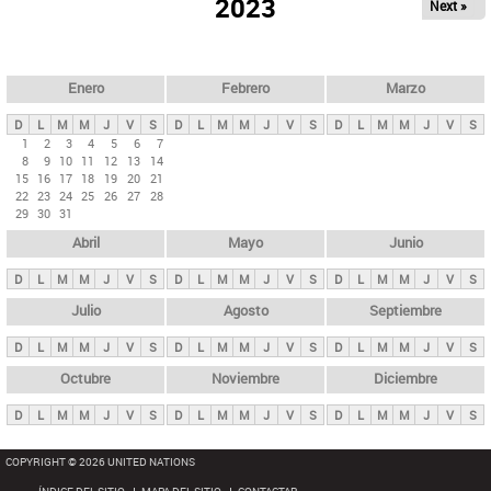
ú
2023
Next »
l
s
a
q
p
u
e
a
Enero
Febrero
Marzo
d
s
a
D
L
M
M
J
V
S
D
L
M
M
J
V
S
D
L
M
M
J
V
S
p
1
2
3
4
5
6
7
8
9
10
11
12
13
14
r
15
16
17
18
19
20
21
i
22
23
24
25
26
27
28
29
30
31
n
Abril
Mayo
Junio
c
i
D
L
M
M
J
V
S
D
L
M
M
J
V
S
D
L
M
M
J
V
S
p
Julio
Agosto
Septiembre
a
D
L
M
M
J
V
S
D
L
M
M
J
V
S
D
L
M
M
J
V
S
l
e
Octubre
Noviembre
Diciembre
s
D
L
M
M
J
V
S
D
L
M
M
J
V
S
D
L
M
M
J
V
S
COPYRIGHT © 2026 UNITED NATIONS