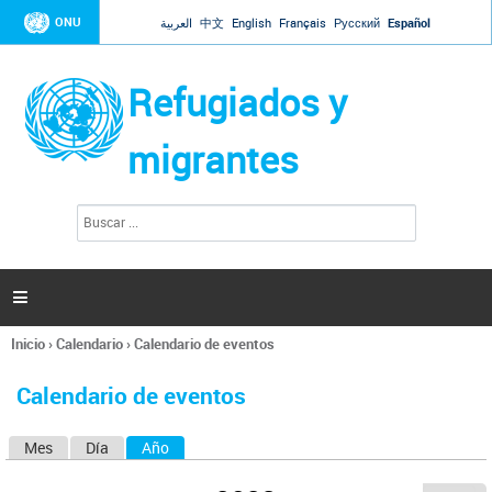
Jump to navigation
ONU
العربية
中文
English
Français
Русский
Español
Refugiados y
migrantes
B
F
u
o
s
r
c
a
m
r

u
l
Inicio
›
Calendario
›
Calendario de eventos
a
Se
r
encuentra
i
Calendario de eventos
usted
o
aquí
d
Mes
Día
Año
(solapa activa)
S
e
b
o