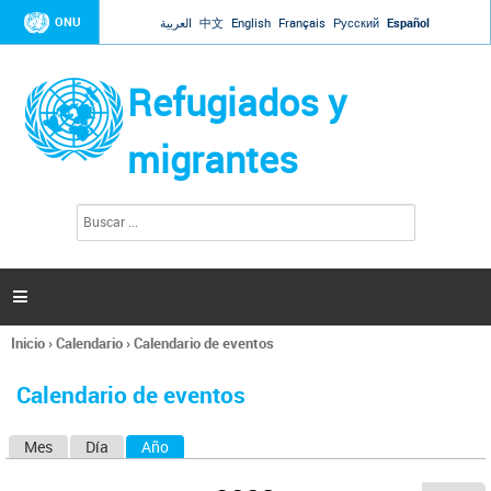
Jump to navigation
ONU
العربية
中文
English
Français
Русский
Español
Refugiados y
migrantes
B
F
u
o
s
r
c
a
m
r

u
l
Inicio
›
Calendario
›
Calendario de eventos
a
Se
r
encuentra
i
Calendario de eventos
usted
o
aquí
d
Mes
Día
Año
(solapa activa)
S
e
b
o