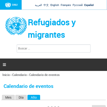
Jump to navigation
ONU
العربية
中文
English
Français
Русский
Español
Refugiados y
migrantes
B
F
u
o
s
r
c
a
m
r

u
l
Inicio
›
Calendario
›
Calendario de eventos
a
Se
r
encuentra
i
Calendario de eventos
usted
o
aquí
d
Mes
Día
Año
(solapa activa)
S
e
b
o