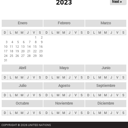
ú
2023
Next »
l
s
a
q
p
u
e
a
Enero
Febrero
Marzo
d
s
a
D
L
M
M
J
V
S
D
L
M
M
J
V
S
D
L
M
M
J
V
S
p
1
2
3
4
5
6
7
8
9
r
10
11
12
13
14
15
16
i
17
18
19
20
21
22
23
24
25
26
27
28
29
30
n
31
c
Abril
Mayo
Junio
i
p
D
L
M
M
J
V
S
D
L
M
M
J
V
S
D
L
M
M
J
V
S
a
Julio
Agosto
Septiembre
l
D
L
M
M
J
V
S
D
L
M
M
J
V
S
D
L
M
M
J
V
S
e
Octubre
Noviembre
Diciembre
s
D
L
M
M
J
V
S
D
L
M
M
J
V
S
D
L
M
M
J
V
S
COPYRIGHT © 2026 UNITED NATIONS