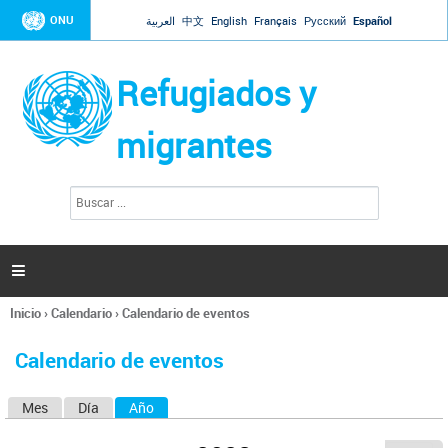
Jump to navigation
ONU
العربية
中文
English
Français
Русский
Español
Refugiados y
migrantes
B
F
u
o
s
r
c
a
m
r

u
l
Inicio
›
Calendario
›
Calendario de eventos
a
Se
r
encuentra
i
Calendario de eventos
usted
o
aquí
d
Mes
Día
Año
(solapa activa)
S
e
b
o