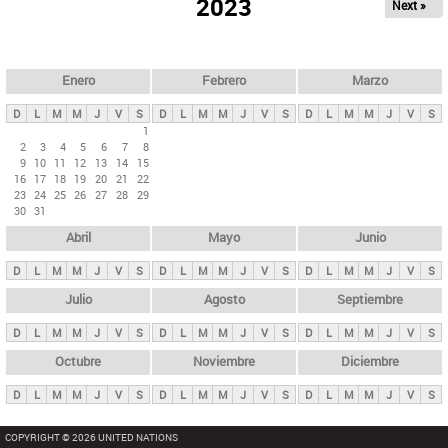
ú
2023
Next »
l
s
a
q
p
u
e
a
Enero
Febrero
Marzo
d
s
a
D
L
M
M
J
V
S
D
L
M
M
J
V
S
D
L
M
M
J
V
S
p
1
2
3
4
5
6
7
8
r
9
10
11
12
13
14
15
i
16
17
18
19
20
21
22
23
24
25
26
27
28
29
n
30
31
c
Abril
Mayo
Junio
i
p
D
L
M
M
J
V
S
D
L
M
M
J
V
S
D
L
M
M
J
V
S
a
Julio
Agosto
Septiembre
l
D
L
M
M
J
V
S
D
L
M
M
J
V
S
D
L
M
M
J
V
S
e
Octubre
Noviembre
Diciembre
s
D
L
M
M
J
V
S
D
L
M
M
J
V
S
D
L
M
M
J
V
S
COPYRIGHT © 2026 UNITED NATIONS