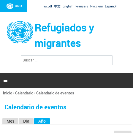
Jump to navigation
ONU
العربية
中文
English
Français
Русский
Español
Refugiados y
migrantes
B
F
u
o
s
r
c
a
m
r

u
l
Inicio
›
Calendario
›
Calendario de eventos
a
Se
r
encuentra
i
Calendario de eventos
usted
o
aquí
d
Mes
Día
Año
(solapa activa)
S
e
b
o