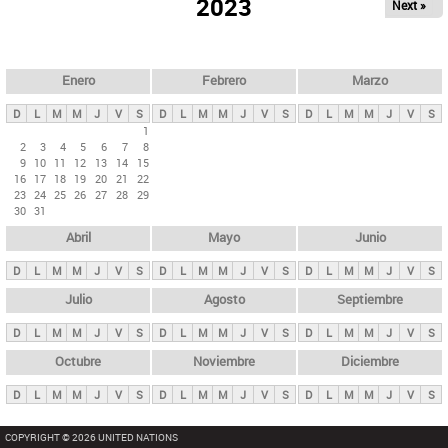
ú
2023
Next »
l
s
a
q
p
u
e
a
Enero
Febrero
Marzo
d
s
a
D
L
M
M
J
V
S
D
L
M
M
J
V
S
D
L
M
M
J
V
S
p
1
2
3
4
5
6
7
8
r
9
10
11
12
13
14
15
i
16
17
18
19
20
21
22
23
24
25
26
27
28
29
n
30
31
c
Abril
Mayo
Junio
i
p
D
L
M
M
J
V
S
D
L
M
M
J
V
S
D
L
M
M
J
V
S
a
Julio
Agosto
Septiembre
l
D
L
M
M
J
V
S
D
L
M
M
J
V
S
D
L
M
M
J
V
S
e
Octubre
Noviembre
Diciembre
s
D
L
M
M
J
V
S
D
L
M
M
J
V
S
D
L
M
M
J
V
S
COPYRIGHT © 2026 UNITED NATIONS