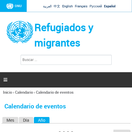
Jump to navigation
ONU
العربية
中文
English
Français
Русский
Español
Refugiados y
migrantes
B
F
u
o
s
r
c
a
m
r

u
l
Inicio
›
Calendario
›
Calendario de eventos
a
Se
r
encuentra
i
Calendario de eventos
usted
o
aquí
d
Mes
Día
Año
(solapa activa)
S
e
b
o