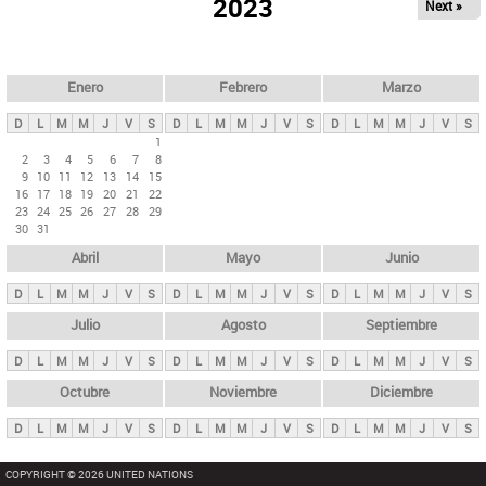
ú
2023
Next »
l
s
a
q
p
u
e
a
Enero
Febrero
Marzo
d
s
a
D
L
M
M
J
V
S
D
L
M
M
J
V
S
D
L
M
M
J
V
S
p
1
2
3
4
5
6
7
8
r
9
10
11
12
13
14
15
i
16
17
18
19
20
21
22
23
24
25
26
27
28
29
n
30
31
c
Abril
Mayo
Junio
i
p
D
L
M
M
J
V
S
D
L
M
M
J
V
S
D
L
M
M
J
V
S
a
Julio
Agosto
Septiembre
l
D
L
M
M
J
V
S
D
L
M
M
J
V
S
D
L
M
M
J
V
S
e
Octubre
Noviembre
Diciembre
s
D
L
M
M
J
V
S
D
L
M
M
J
V
S
D
L
M
M
J
V
S
COPYRIGHT © 2026 UNITED NATIONS