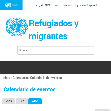
Jump to navigation
ONU
العربية
中文
English
Français
Русский
Español
Refugiados y
migrantes
B
F
u
o
s
r
c
a
m
r

u
l
Inicio
›
Calendario
›
Calendario de eventos
a
Se
r
encuentra
i
Calendario de eventos
usted
o
aquí
d
Mes
Día
Año
(solapa activa)
S
e
b
o