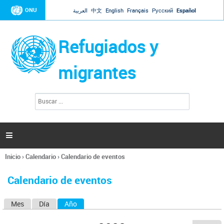
Jump to navigation
ONU
العربية
中文
English
Français
Русский
Español
Refugiados y
migrantes
B
F
u
o
s
r
c
a
m
r

u
l
Inicio
›
Calendario
›
Calendario de eventos
a
Se
r
encuentra
i
Calendario de eventos
usted
o
aquí
d
Mes
Día
Año
(solapa activa)
S
e
b
o