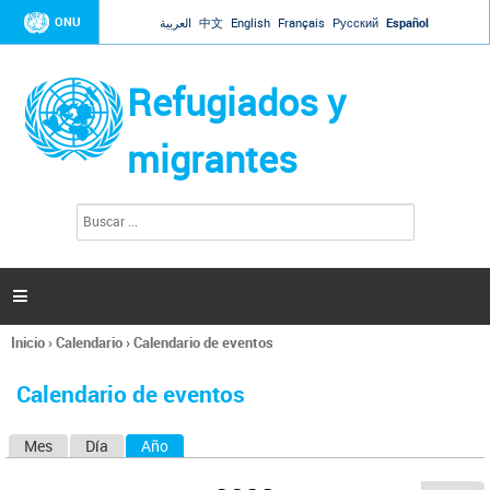
Jump to navigation
ONU
العربية
中文
English
Français
Русский
Español
Refugiados y
migrantes
B
F
u
o
s
r
c
a
m
r

u
l
Inicio
›
Calendario
›
Calendario de eventos
a
Se
r
encuentra
i
Calendario de eventos
usted
o
aquí
d
Mes
Día
Año
(solapa activa)
S
e
b
o