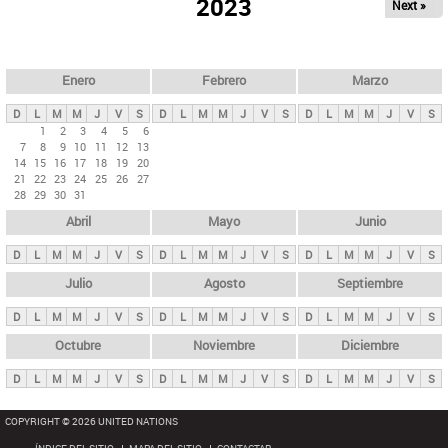
ú
2023
Next »
l
s
a
q
p
u
e
a
Enero
Febrero
Marzo
d
s
a
D
L
M
M
J
V
S
D
L
M
M
J
V
S
D
L
M
M
J
V
S
p
1
2
3
4
5
6
7
8
9
10
11
12
13
r
14
15
16
17
18
19
20
i
21
22
23
24
25
26
27
28
29
30
31
n
Abril
Mayo
Junio
c
i
D
L
M
M
J
V
S
D
L
M
M
J
V
S
D
L
M
M
J
V
S
p
Julio
Agosto
Septiembre
a
D
L
M
M
J
V
S
D
L
M
M
J
V
S
D
L
M
M
J
V
S
l
e
Octubre
Noviembre
Diciembre
s
D
L
M
M
J
V
S
D
L
M
M
J
V
S
D
L
M
M
J
V
S
COPYRIGHT © 2026 UNITED NATIONS