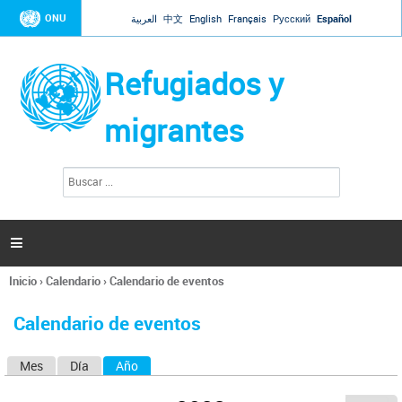
Jump to navigation
ONU
العربية
中文
English
Français
Русский
Español
Refugiados y
migrantes
B
F
u
o
s
r
c
a
m
r

u
l
Inicio
›
Calendario
›
Calendario de eventos
a
Se
r
encuentra
i
Calendario de eventos
usted
o
aquí
d
Mes
Día
Año
(solapa activa)
S
e
b
o