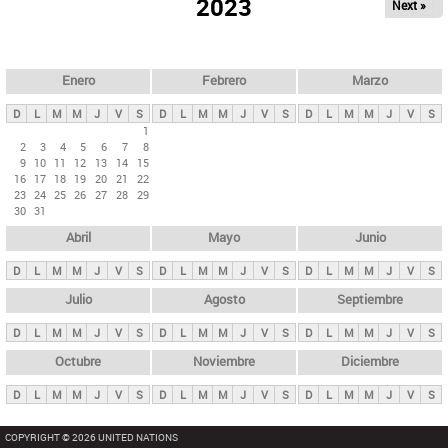
ú
2023
Next »
l
s
a
q
p
u
e
a
Enero
Febrero
Marzo
d
s
a
D
L
M
M
J
V
S
D
L
M
M
J
V
S
D
L
M
M
J
V
S
p
1
2
3
4
5
6
7
8
r
9
10
11
12
13
14
15
i
16
17
18
19
20
21
22
23
24
25
26
27
28
29
n
30
31
c
Abril
Mayo
Junio
i
p
D
L
M
M
J
V
S
D
L
M
M
J
V
S
D
L
M
M
J
V
S
a
Julio
Agosto
Septiembre
l
D
L
M
M
J
V
S
D
L
M
M
J
V
S
D
L
M
M
J
V
S
e
Octubre
Noviembre
Diciembre
s
D
L
M
M
J
V
S
D
L
M
M
J
V
S
D
L
M
M
J
V
S
COPYRIGHT © 2026 UNITED NATIONS