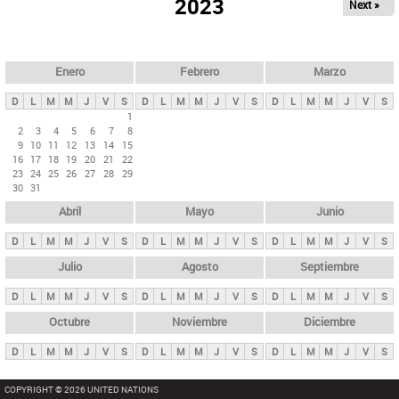
ú
2023
Next »
l
s
a
q
p
u
e
a
Enero
Febrero
Marzo
d
s
a
D
L
M
M
J
V
S
D
L
M
M
J
V
S
D
L
M
M
J
V
S
p
1
2
3
4
5
6
7
8
r
9
10
11
12
13
14
15
i
16
17
18
19
20
21
22
23
24
25
26
27
28
29
n
30
31
c
Abril
Mayo
Junio
i
p
D
L
M
M
J
V
S
D
L
M
M
J
V
S
D
L
M
M
J
V
S
a
Julio
Agosto
Septiembre
l
D
L
M
M
J
V
S
D
L
M
M
J
V
S
D
L
M
M
J
V
S
e
Octubre
Noviembre
Diciembre
s
D
L
M
M
J
V
S
D
L
M
M
J
V
S
D
L
M
M
J
V
S
COPYRIGHT © 2026 UNITED NATIONS