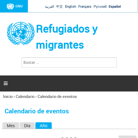
Jump to navigation
ONU
العربية
中文
English
Français
Русский
Español
Refugiados y
migrantes
B
F
u
o
s
r
c
a
m
r

u
l
Inicio
›
Calendario
›
Calendario de eventos
a
Se
r
encuentra
i
Calendario de eventos
usted
o
aquí
d
Mes
Día
Año
(solapa activa)
S
e
b
o