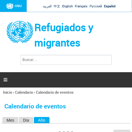
Jump to navigation
ONU
العربية
中文
English
Français
Русский
Español
Refugiados y
migrantes
B
F
u
o
s
r
c
a
m
r

u
l
Inicio
›
Calendario
›
Calendario de eventos
a
Se
r
encuentra
i
Calendario de eventos
usted
o
aquí
d
Mes
Día
Año
(solapa activa)
S
e
b
o