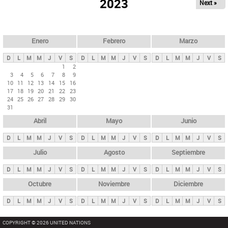
ú
2023
Next »
l
s
a
q
p
u
e
a
Enero
Febrero
Marzo
d
s
a
D
L
M
M
J
V
S
D
L
M
M
J
V
S
D
L
M
M
J
V
S
p
1
2
3
4
5
6
7
8
9
r
10
11
12
13
14
15
16
i
17
18
19
20
21
22
23
24
25
26
27
28
29
30
n
31
c
Abril
Mayo
Junio
i
p
D
L
M
M
J
V
S
D
L
M
M
J
V
S
D
L
M
M
J
V
S
a
Julio
Agosto
Septiembre
l
D
L
M
M
J
V
S
D
L
M
M
J
V
S
D
L
M
M
J
V
S
e
Octubre
Noviembre
Diciembre
s
D
L
M
M
J
V
S
D
L
M
M
J
V
S
D
L
M
M
J
V
S
COPYRIGHT © 2026 UNITED NATIONS