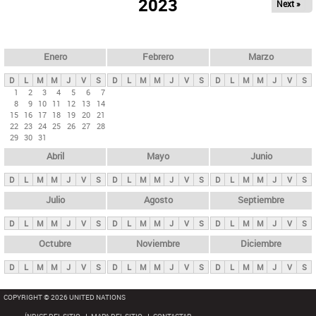
ú
2023
Next »
l
s
a
q
p
u
e
a
Enero
Febrero
Marzo
d
s
a
D
L
M
M
J
V
S
D
L
M
M
J
V
S
D
L
M
M
J
V
S
p
1
2
3
4
5
6
7
8
9
10
11
12
13
14
r
15
16
17
18
19
20
21
i
22
23
24
25
26
27
28
29
30
31
n
Abril
Mayo
Junio
c
i
D
L
M
M
J
V
S
D
L
M
M
J
V
S
D
L
M
M
J
V
S
p
Julio
Agosto
Septiembre
a
D
L
M
M
J
V
S
D
L
M
M
J
V
S
D
L
M
M
J
V
S
l
e
Octubre
Noviembre
Diciembre
s
D
L
M
M
J
V
S
D
L
M
M
J
V
S
D
L
M
M
J
V
S
COPYRIGHT © 2026 UNITED NATIONS