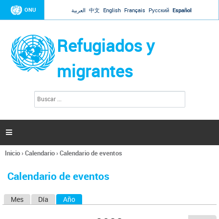
Jump to navigation
ONU
العربية
中文
English
Français
Русский
Español
Refugiados y
migrantes
B
F
u
o
s
r
c
a
m
r

u
l
Inicio
›
Calendario
›
Calendario de eventos
a
Se
r
encuentra
i
Calendario de eventos
usted
o
aquí
d
Mes
Día
Año
(solapa activa)
S
e
b
o