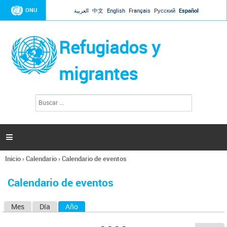
Jump to navigation
ONU
العربية
中文
English
Français
Русский
Español
Refugiados y
migrantes
B
F
u
o
s
r
c
a
m
r

u
l
Inicio
›
Calendario
›
Calendario de eventos
a
Se
r
encuentra
i
Calendario de eventos
usted
o
aquí
d
Mes
Día
Año
(solapa activa)
S
e
b
o