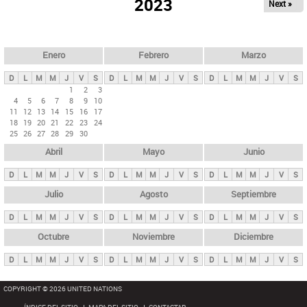
ú
2023
Next »
l
s
a
q
p
u
e
a
Enero
Febrero
Marzo
d
s
a
D
L
M
M
J
V
S
D
L
M
M
J
V
S
D
L
M
M
J
V
S
p
1
2
3
4
5
6
7
8
9
10
r
11
12
13
14
15
16
17
i
18
19
20
21
22
23
24
25
26
27
28
29
30
n
Abril
Mayo
Junio
c
i
D
L
M
M
J
V
S
D
L
M
M
J
V
S
D
L
M
M
J
V
S
p
Julio
Agosto
Septiembre
a
D
L
M
M
J
V
S
D
L
M
M
J
V
S
D
L
M
M
J
V
S
l
e
Octubre
Noviembre
Diciembre
s
D
L
M
M
J
V
S
D
L
M
M
J
V
S
D
L
M
M
J
V
S
COPYRIGHT © 2026 UNITED NATIONS