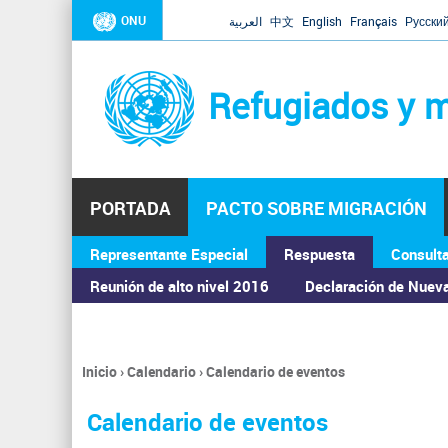
ONU
العربية
中文
English
Français
Русски
Refugiados y m
PORTADA
PACTO SOBRE MIGRACIÓN
Representante Especial
Respuesta
Consult
ASAMBLEA GENERAL
Reunión de alto nivel 2016
Declaración de Nuev
Inicio
›
Calendario
›
Calendario de eventos
Se
encuentra
Calendario de eventos
usted