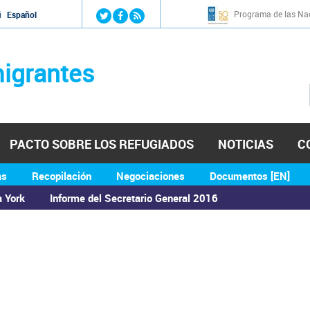
Jump to navigation
Programa de las Nac
й
Español
igrantes
PACTO SOBRE LOS REFUGIADOS
NOTICIAS
C
as
Recopilación
Negociaciones
Documentos [EN]
a York
Informe del Secretario General 2016