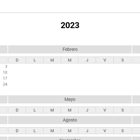
2023
Febrero
D
L
M
M
J
V
S
3
10
17
24
Mayo
D
L
M
M
J
V
S
Agosto
D
L
M
M
J
V
S