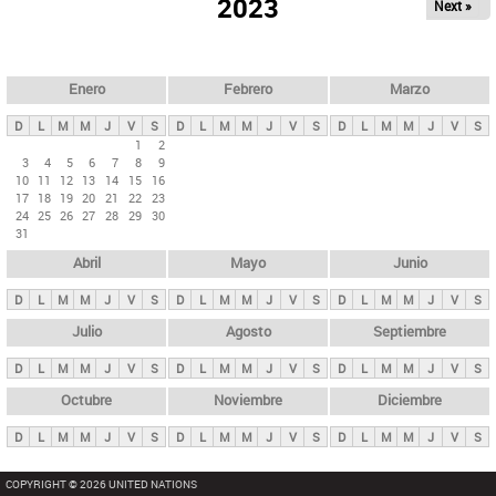
ú
2023
Next »
l
s
a
q
p
u
e
a
Enero
Febrero
Marzo
d
s
a
D
L
M
M
J
V
S
D
L
M
M
J
V
S
D
L
M
M
J
V
S
p
1
2
3
4
5
6
7
8
9
r
10
11
12
13
14
15
16
i
17
18
19
20
21
22
23
24
25
26
27
28
29
30
n
31
c
Abril
Mayo
Junio
i
p
D
L
M
M
J
V
S
D
L
M
M
J
V
S
D
L
M
M
J
V
S
a
Julio
Agosto
Septiembre
l
D
L
M
M
J
V
S
D
L
M
M
J
V
S
D
L
M
M
J
V
S
e
Octubre
Noviembre
Diciembre
s
D
L
M
M
J
V
S
D
L
M
M
J
V
S
D
L
M
M
J
V
S
COPYRIGHT © 2026 UNITED NATIONS