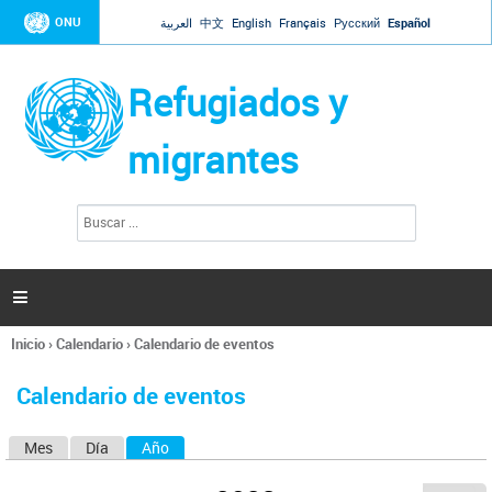
Jump to navigation
ONU
العربية
中文
English
Français
Русский
Español
Refugiados y
migrantes
B
F
u
o
s
r
c
a
m
r

u
l
Inicio
›
Calendario
›
Calendario de eventos
a
Se
r
encuentra
i
Calendario de eventos
usted
o
aquí
d
Mes
Día
Año
(solapa activa)
S
e
b
o