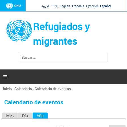
Jump to navigation
ONU
العربية
中文
English
Français
Русский
Español
Refugiados y
migrantes
B
F
u
o
s
r
c
a
m
r

u
l
Inicio
›
Calendario
›
Calendario de eventos
a
Se
r
encuentra
i
Calendario de eventos
usted
o
aquí
d
Mes
Día
Año
(solapa activa)
S
e
b
o