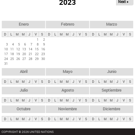
ú
2023
Next »
l
s
a
q
p
u
e
a
Enero
Febrero
Marzo
d
s
a
D
L
M
M
J
V
S
D
L
M
M
J
V
S
D
L
M
M
J
V
S
p
1
2
3
4
5
6
7
8
9
r
10
11
12
13
14
15
16
i
17
18
19
20
21
22
23
24
25
26
27
28
29
30
n
31
c
Abril
Mayo
Junio
i
p
D
L
M
M
J
V
S
D
L
M
M
J
V
S
D
L
M
M
J
V
S
a
Julio
Agosto
Septiembre
l
D
L
M
M
J
V
S
D
L
M
M
J
V
S
D
L
M
M
J
V
S
e
Octubre
Noviembre
Diciembre
s
D
L
M
M
J
V
S
D
L
M
M
J
V
S
D
L
M
M
J
V
S
COPYRIGHT © 2026 UNITED NATIONS