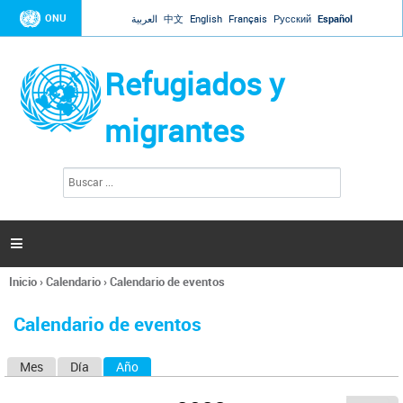
Jump to navigation
ONU
العربية
中文
English
Français
Русский
Español
Refugiados y
migrantes
B
F
u
o
s
r
c
a
m
r

u
l
Inicio
›
Calendario
›
Calendario de eventos
a
Se
r
encuentra
i
Calendario de eventos
usted
o
aquí
d
Mes
Día
Año
(solapa activa)
S
e
b
o