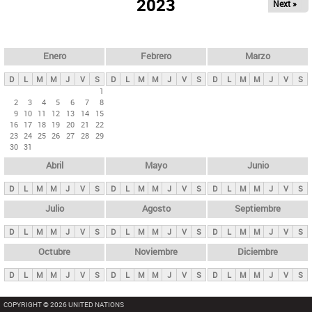
ú
2023
Next »
l
s
a
q
p
u
e
a
Enero
Febrero
Marzo
d
s
a
D
L
M
M
J
V
S
D
L
M
M
J
V
S
D
L
M
M
J
V
S
p
1
2
3
4
5
6
7
8
r
9
10
11
12
13
14
15
i
16
17
18
19
20
21
22
23
24
25
26
27
28
29
n
30
31
c
Abril
Mayo
Junio
i
p
D
L
M
M
J
V
S
D
L
M
M
J
V
S
D
L
M
M
J
V
S
a
Julio
Agosto
Septiembre
l
D
L
M
M
J
V
S
D
L
M
M
J
V
S
D
L
M
M
J
V
S
e
Octubre
Noviembre
Diciembre
s
D
L
M
M
J
V
S
D
L
M
M
J
V
S
D
L
M
M
J
V
S
COPYRIGHT © 2026 UNITED NATIONS