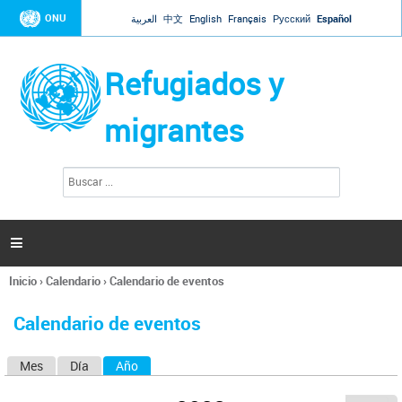
Jump to navigation
ONU
العربية
中文
English
Français
Русский
Español
Refugiados y
migrantes
B
F
u
o
s
r
c
a
m
r

u
l
Inicio
›
Calendario
›
Calendario de eventos
a
Se
r
encuentra
i
Calendario de eventos
usted
o
aquí
d
Mes
Día
Año
(solapa activa)
S
e
b
o