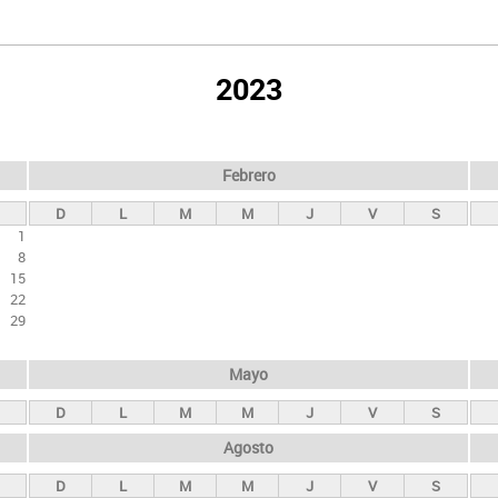
2023
Febrero
D
L
M
M
J
V
S
1
8
15
22
29
Mayo
D
L
M
M
J
V
S
Agosto
D
L
M
M
J
V
S