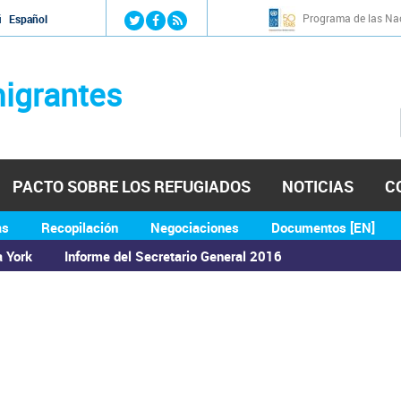
Jump to navigation
Programa de las Nac
й
Español
igrantes
PACTO SOBRE LOS REFUGIADOS
NOTICIAS
C
as
Recopilación
Negociaciones
Documentos [EN]
a York
Informe del Secretario General 2016