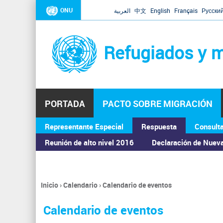
ONU
العربية
中文
English
Français
Русски
Refugiados y m
PORTADA
PACTO SOBRE MIGRACIÓN
Representante Especial
Respuesta
Consult
ASAMBLEA GENERAL
Reunión de alto nivel 2016
Declaración de Nuev
Inicio
›
Calendario
›
Calendario de eventos
Se
encuentra
Calendario de eventos
usted