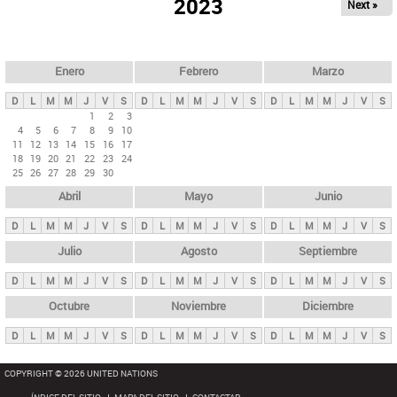
ú
2023
Next »
l
s
a
q
p
u
e
a
Enero
Febrero
Marzo
d
s
a
D
L
M
M
J
V
S
D
L
M
M
J
V
S
D
L
M
M
J
V
S
p
1
2
3
4
5
6
7
8
9
10
r
11
12
13
14
15
16
17
i
18
19
20
21
22
23
24
25
26
27
28
29
30
n
Abril
Mayo
Junio
c
i
D
L
M
M
J
V
S
D
L
M
M
J
V
S
D
L
M
M
J
V
S
p
Julio
Agosto
Septiembre
a
D
L
M
M
J
V
S
D
L
M
M
J
V
S
D
L
M
M
J
V
S
l
e
Octubre
Noviembre
Diciembre
s
D
L
M
M
J
V
S
D
L
M
M
J
V
S
D
L
M
M
J
V
S
COPYRIGHT © 2026 UNITED NATIONS