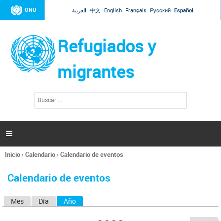
Jump to navigation
ONU
العربية
中文
English
Français
Русский
Español
Refugiados y
migrantes
B
F
u
o
s
r
c
a
m
r

u
l
Inicio
›
Calendario
›
Calendario de eventos
a
Se
r
encuentra
i
Calendario de eventos
usted
o
aquí
d
Mes
Día
Año
(solapa activa)
S
e
b
o