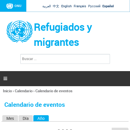
Jump to navigation
ONU
العربية
中文
English
Français
Русский
Español
Refugiados y
migrantes
B
F
u
o
s
r
c
a
m
r

u
l
Inicio
›
Calendario
›
Calendario de eventos
a
Se
r
encuentra
i
Calendario de eventos
usted
o
aquí
d
Mes
Día
Año
(solapa activa)
S
e
b
o