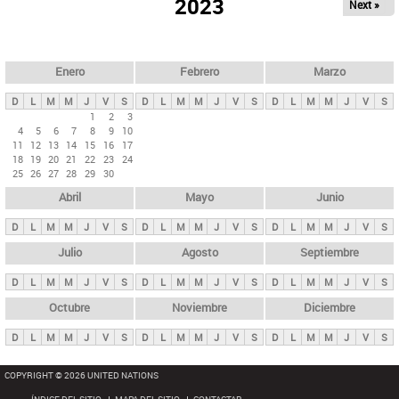
ú
2023
Next »
l
s
a
q
p
u
e
a
Enero
Febrero
Marzo
d
s
a
D
L
M
M
J
V
S
D
L
M
M
J
V
S
D
L
M
M
J
V
S
p
1
2
3
4
5
6
7
8
9
10
r
11
12
13
14
15
16
17
i
18
19
20
21
22
23
24
25
26
27
28
29
30
n
Abril
Mayo
Junio
c
i
D
L
M
M
J
V
S
D
L
M
M
J
V
S
D
L
M
M
J
V
S
p
Julio
Agosto
Septiembre
a
D
L
M
M
J
V
S
D
L
M
M
J
V
S
D
L
M
M
J
V
S
l
e
Octubre
Noviembre
Diciembre
s
D
L
M
M
J
V
S
D
L
M
M
J
V
S
D
L
M
M
J
V
S
COPYRIGHT © 2026 UNITED NATIONS