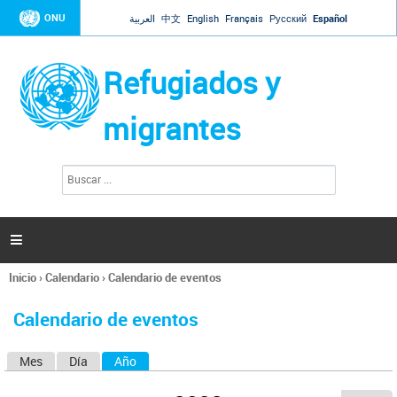
Jump to navigation
ONU
العربية
中文
English
Français
Русский
Español
Refugiados y
migrantes
B
F
u
o
s
r
c
a
m
r

u
l
Inicio
›
Calendario
›
Calendario de eventos
a
Se
r
encuentra
i
Calendario de eventos
usted
o
aquí
d
Mes
Día
Año
(solapa activa)
S
e
b
o